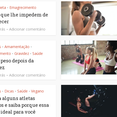
ieta
Emagrecimento
•
s que lhe impedem de
ecer
rás
Adicionar comentário
s
Amamentação
•
•
imento
Gravidez
Saúde
•
•
 peso depois da
ez
rás
Adicionar comentário
s
Dicas
Saúde
Vegano
•
•
•
a alguns atletas
s e saiba porque essa
 ideal para você