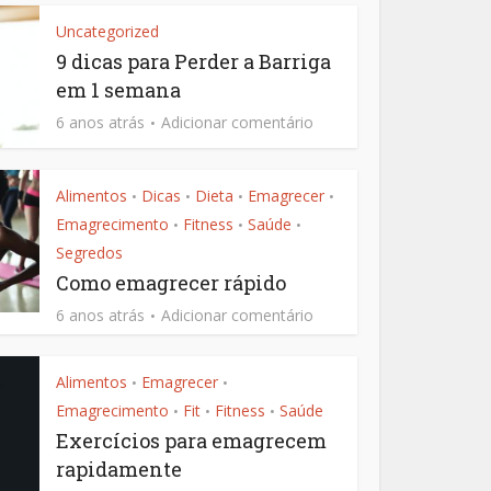
Uncategorized
9 dicas para Perder a Barriga
em 1 semana
6 anos atrás
Adicionar comentário
Alimentos
Dicas
Dieta
Emagrecer
•
•
•
•
Emagrecimento
Fitness
Saúde
•
•
•
Segredos
Como emagrecer rápido
6 anos atrás
Adicionar comentário
Alimentos
Emagrecer
•
•
Emagrecimento
Fit
Fitness
Saúde
•
•
•
Exercícios para emagrecem
rapidamente