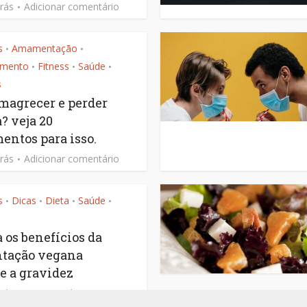
rás
Adicionar comentário
s
Amamentação
•
•
imento
Fitness
Saúde
•
•
•
s
magrecer e perder
? veja 20
entos para isso.
rás
Adicionar comentário
s
Dicas
Dieta
Saúde
•
•
•
•
a os benefícios da
tação vegana
e a gravidez
rás
1 Comentário