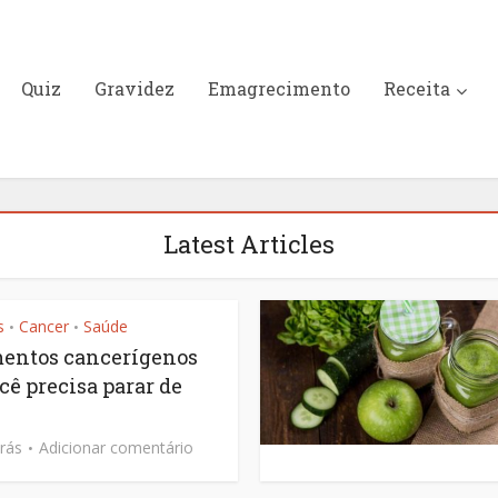
Quiz
Gravidez
Emagrecimento
Receita
Latest Articles
s
Cancer
Saúde
•
•
mentos cancerígenos
cê precisa parar de
rás
Adicionar comentário