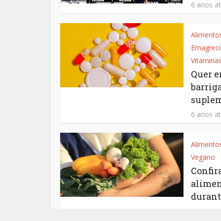
6 anos at
Alimento
Emagrec
Vitamina
Quer e
barriga
suplem
6 anos at
Alimento
Vegano
Confir
alimen
durant
6 anos at