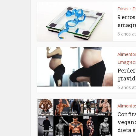
Dicas
D
•
9 erro
emagr
6 anos at
Alimento
Emagrec
Perder
gravid
6 anos at
Alimento
Confir
vegano
dieta é