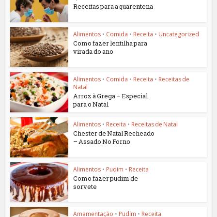
Receitas para a quarentena
Alimentos
•
Comida
•
Receita
•
Uncategorized
Como fazer lentilha para
virada do ano
Alimentos
•
Comida
•
Receita
•
Receitas de
Natal
Arroz à Grega – Especial
para o Natal
Alimentos
•
Receita
•
Receitas de Natal
Chester de Natal Recheado
– Assado No Forno
Alimentos
•
Pudim
•
Receita
Como fazer pudim de
sorvete
Amamentação
•
Pudim
•
Receita