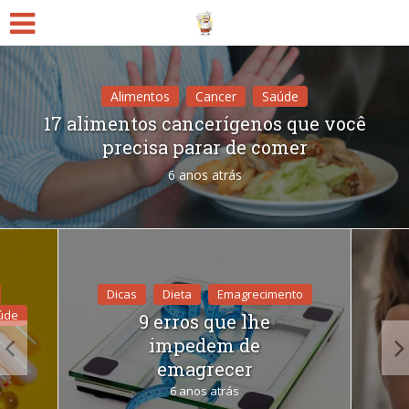
Alimentos
Cancer
Saúde
17 alimentos cancerígenos que você
precisa parar de comer
6 anos atrás
Dicas
Dieta
Emagrecimento
úde
9 erros que lhe
impedem de
emagrecer
a
6 anos atrás