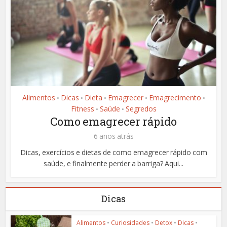
Alimentos
Dicas
Dieta
Emagrecer
Emagrecimento
•
•
•
•
•
Fitness
Saúde
Segredos
•
•
Como emagrecer rápido
6 anos atrás
Dicas, exercícios e dietas de como emagrecer rápido com
saúde, e finalmente perder a barriga? Aqui...
Dicas
Alimentos
•
Curiosidades
•
Detox
•
Dicas
•