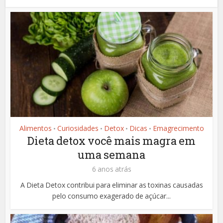
Alimentos
Curiosidades
Detox
Dicas
Emagrecimento
•
•
•
•
Dieta detox você mais magra em
uma semana
6 anos atrás
A Dieta Detox contribui para eliminar as toxinas causadas
pelo consumo exagerado de açúcar...