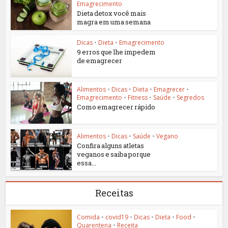
Emagrecimento
Dieta detox você mais
magra em uma semana
Dicas
•
Dieta
•
Emagrecimento
9 erros que lhe impedem
de emagrecer
Alimentos
•
Dicas
•
Dieta
•
Emagrecer
•
Emagrecimento
•
Fitness
•
Saúde
•
Segredos
Como emagrecer rápido
Alimentos
•
Dicas
•
Saúde
•
Vegano
Confira alguns atletas
veganos e saiba porque
essa...
Receitas
Comida
•
covid19
•
Dicas
•
Dieta
•
Food
•
Quarentena
•
Receita