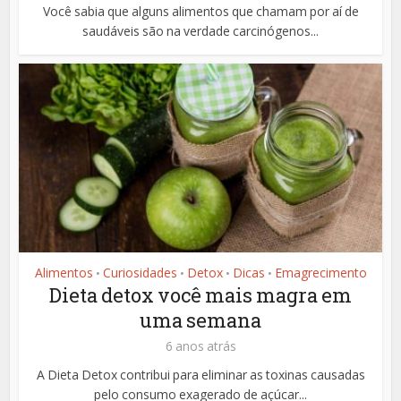
Você sabia que alguns alimentos que chamam por aí de
saudáveis são na verdade carcinógenos...
Alimentos
Curiosidades
Detox
Dicas
Emagrecimento
•
•
•
•
Dieta detox você mais magra em
uma semana
6 anos atrás
A Dieta Detox contribui para eliminar as toxinas causadas
pelo consumo exagerado de açúcar...