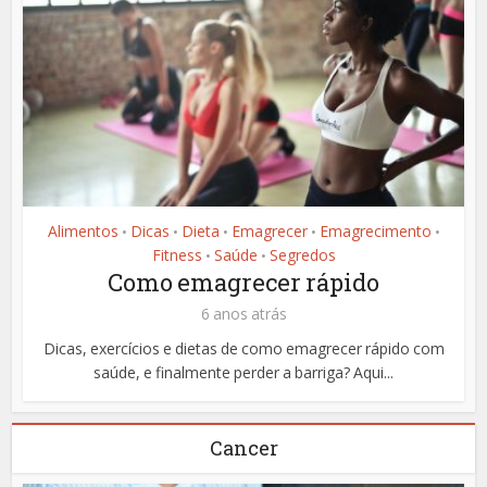
Alimentos
Dicas
Dieta
Emagrecer
Emagrecimento
•
•
•
•
•
Fitness
Saúde
Segredos
•
•
Como emagrecer rápido
6 anos atrás
Dicas, exercícios e dietas de como emagrecer rápido com
saúde, e finalmente perder a barriga? Aqui...
Cancer