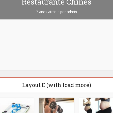
Restaurante Chinês
7 anos atrás
por
admin
Layout E (with load more)