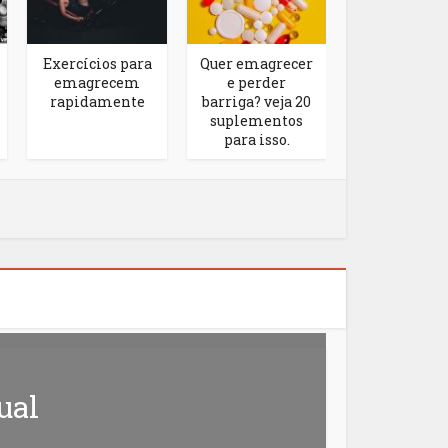
Exercícios para
Quer emagrecer
Confira o
emagrecem
e perder
benefícios
rapidamente
barriga? veja 20
alimentaç
suplementos
vegana duran
para isso.
gravidez
ual