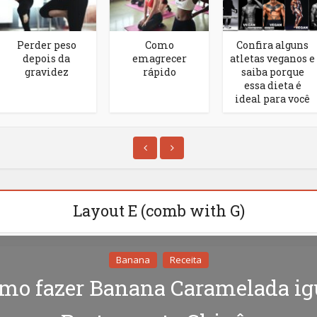
Perder peso
Como
Confira alguns
depois da
emagrecer
atletas veganos e
gravidez
rápido
saiba porque
essa dieta é
ideal para você
Layout E (comb with G)
Banana
Receita
mo fazer Banana Caramelada ig