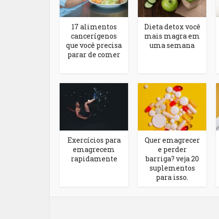
17 alimentos
Dieta detox você
cancerígenos
mais magra em
que você precisa
uma semana
parar de comer
Exercícios para
Quer emagrecer
emagrecem
e perder
rapidamente
barriga? veja 20
suplementos
para isso.