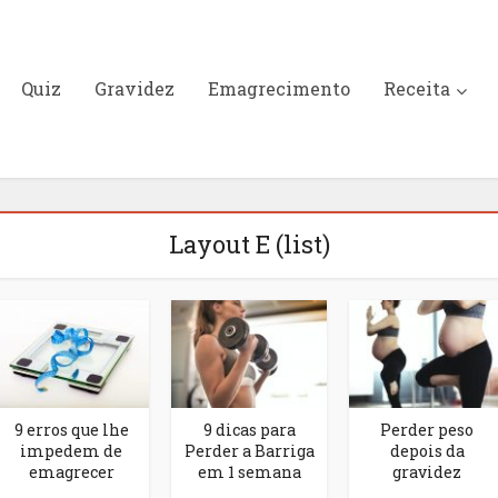
Quiz
Gravidez
Emagrecimento
Receita
Layout E (list)
9 erros que lhe
9 dicas para
Perder peso
impedem de
Perder a Barriga
depois da
emagrecer
em 1 semana
gravidez