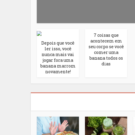
7 coisas que
acontecem em
Depois que você
seu corpo se você
ler isso, você
comer uma
nunca mais vai
banana todos os
jogar fora uma
dias
banana marrom
novamente!