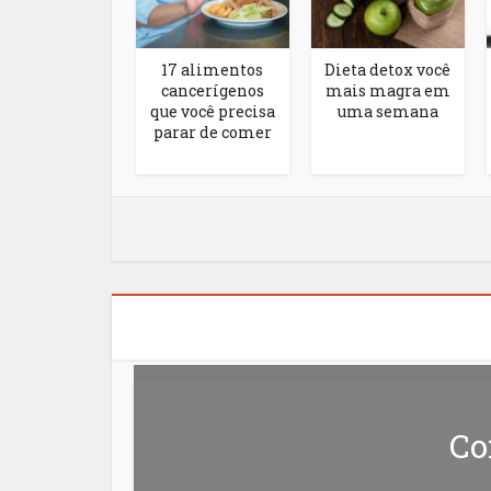
Confira os
17 alimentos
Dieta detox você
enefícios da
cancerígenos
mais magra em
limentação
que você precisa
uma semana
ana durante a
parar de comer
gravidez
Co