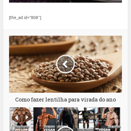
[the_ad id=”808″]
Como fazer lentilha para virada do ano