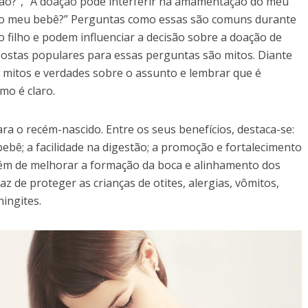
o?”, “A doação pode interferir na amamentação do meu
ão do meu bebê?” Perguntas como essas são comuns durante
filho e podem influenciar a decisão sobre a doação de
postas populares para essas perguntas são mitos. Diante
 mitos e verdades sobre o assunto e lembrar que é
mo é claro.
a o recém-nascido. Entre os seus benefícios, destaca-se:
bê; a facilidade na digestão; a promoção e fortalecimento
além de melhorar a formação da boca e alinhamento dos
z de proteger as crianças de otites, alergias, vômitos,
ingites.