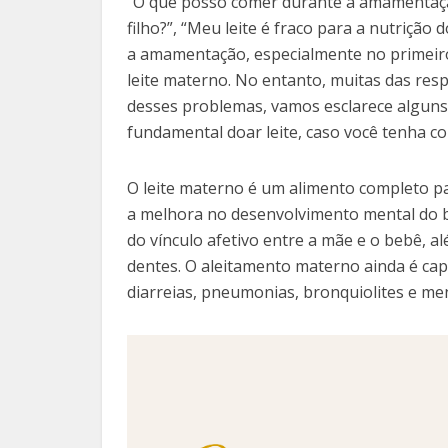
“O que posso comer durante a amamentaçã
filho?”, “Meu leite é fraco para a nutriç
a amamentação, especialmente no primeiro 
leite materno. No entanto, muitas das res
desses problemas, vamos esclarece alguns
fundamental doar leite, caso você tenha co
O leite materno é um alimento completo par
a melhora no desenvolvimento mental do be
do vínculo afetivo entre a mãe e o bebê, 
dentes. O aleitamento materno ainda é capa
diarreias, pneumonias, bronquiolites e men