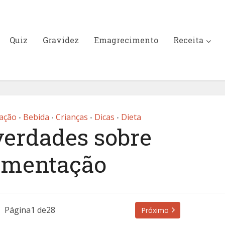
Quiz
Gravidez
Emagrecimento
Receita
ação
Bebida
Crianças
Dicas
Dieta
•
•
•
•
verdades sobre
mentação
Página1 de28
Próximo